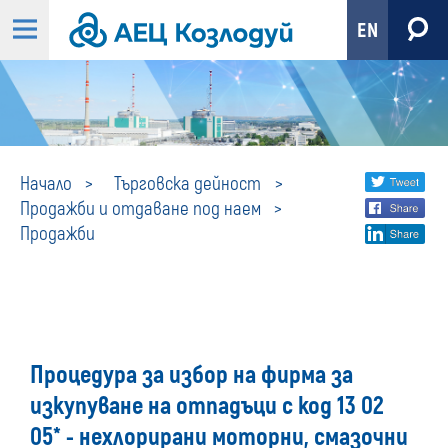
EN
Продажби
Share
twi
Начало
Търговска дейност
Продажби и отдаване под наем
fa
social
Продажби
lin
media
Процедура за избор на фирма за
изкупуване на отпадъци с код 13 02
05* - нехлорирани моторни, смазочни