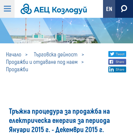
EN
Продажби
Share
twi
Начало
Търговска дейност
Продажби и отдаване под наем
fa
social
Продажби
lin
media
Тръжна процедура за продажба на
електрическа енергия за периода
Януари 2015 г. - Декември 2015 г.