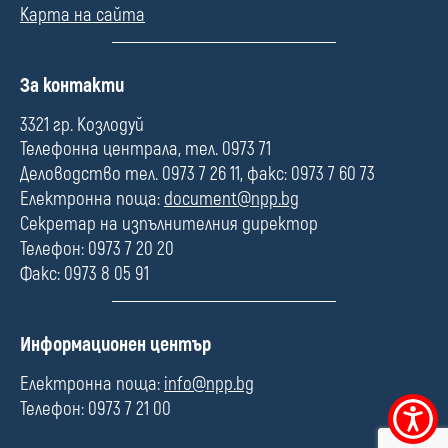
Карта на сайта
П
За контакти
о
л
3321 гр. Козлодуй
е
Телефонна централа, тел. 0973 71
Деловодство тел. 0973 7 26 11, факс: 0973 7 60 73
Електронна поща:
document@npp.bg
Секретар на изпълнителния директор
Телефон: 0973 7 20 20
Факс: 0973 8 05 91
П
Информационен център
о
л
Електронна поща:
info@npp.bg
е
Телефон: 0973 7 21 00
Меню
за