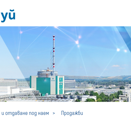
Продажби
 и отдаване под наем
Продажби