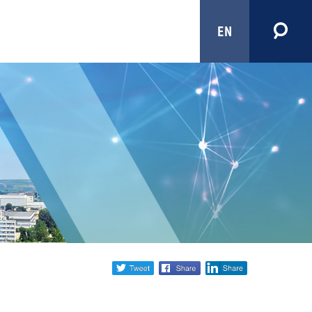
EN
Share
twitter
facebook
linkedin
social