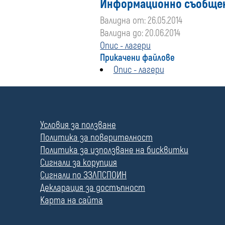
Информационно съобще
Валидна от: 26.05.2014
Валидна до: 20.06.2014
Опис - лагери
Прикачени файлове
Опис - лагери
П
о
л
Условия за ползване
е
Политика за поверителност
Политика за използване на бисквитки
Сигнали за корупция
Сигнали по ЗЗЛПСПОИН
Декларация за достъпност
Карта на сайта