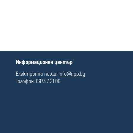
media
П
Информационен център
о
л
Електронна поща:
info@npp.bg
е
Телефон: 0973 7 21 00