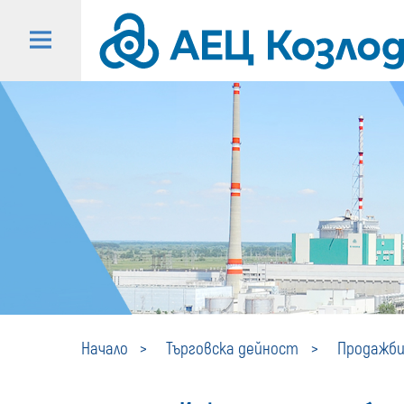
Начало
Търговска дейност
Продажби