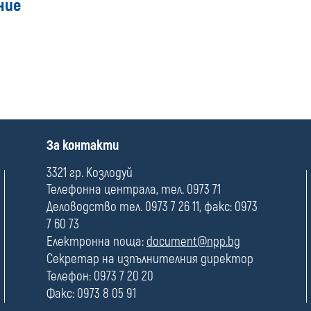
ние
П
За контакти
о
л
3321 гр. Козлодуй
е
Телефонна централа, тел. 0973 71
Деловодство тел. 0973 7 26 11, факс: 0973
7 60 73
Електронна поща:
document@npp.bg
Секретар на изпълнителния директор
Телефон: 0973 7 20 20
Факс: 0973 8 05 91