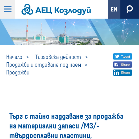
EN
Продажби
Share
twi
Начало
Търговска дейност
Продажби и отдаване под наем
fa
social
Продажби
lin
media
Търг с тайно наддаване за продажба
на материални запаси /МЗ/-
твърдосплавни пластини,