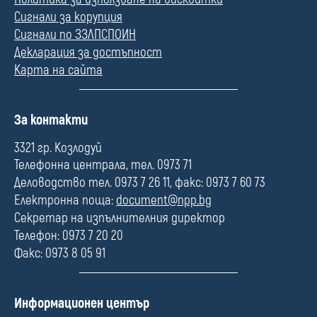
Сигнали за корупция
Сигнали по ЗЗЛПСПОИН
Декларация за достъпност
Карта на сайта
П
За контакти
о
л
3321 гр. Козлодуй
е
Телефонна централа, тел. 0973 71
Деловодство тел. 0973 7 26 11, факс: 0973 7 60 73
Електронна поща:
document@npp.bg
Секретар на изпълнителния директор
Телефон: 0973 7 20 20
Факс: 0973 8 05 91
П
Информационен център
о