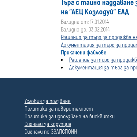
Търг с тайно наддаване
на "АЕЦ Козлодуй" ЕАД
Валидна от: 17.01.2014
Валидна до: 03.02.2014
Решение за търг за продажба н
Документация за търг за прода
Прикачени файлове
Решение за търг за продажб
Документация за търг за пр
П
о
л
Условия за ползване
е
Политика за поверителност
Политика за използване на бисквитки
Сигнали за корупция
Сигнали по ЗЗЛПСПОИН