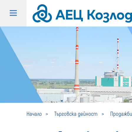
Начало
Търговска дейност
Продажби