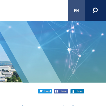
EN
Share
twitter
facebook
linkedin
social