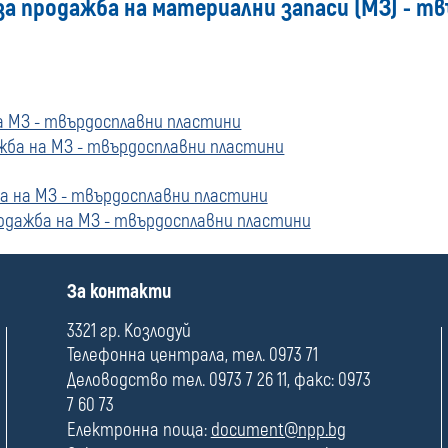
 за продажба на материални запаси (МЗ) - 
а МЗ - твърдосплавни пластини
жба на МЗ - твърдосплавни пластини
а на МЗ - твърдосплавни пластини
одажба на МЗ - твърдосплавни пластини
П
За контакти
о
л
3321 гр. Козлодуй
е
Телефонна централа, тел. 0973 71
Деловодство тел. 0973 7 26 11, факс: 0973
7 60 73
Електронна поща:
document@npp.bg