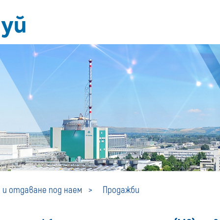
Продажби
 и отдаване под наем
Продажби