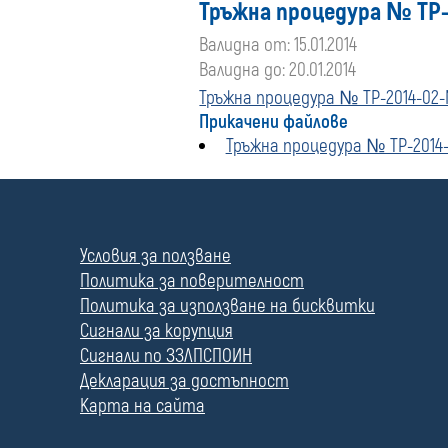
Тръжна процедура № TP-2
Валидна от: 15.01.2014
Валидна до: 20.01.2014
Тръжна процедура № TP-2014-02-
Прикачени файлове
Тръжна процедура № TP-2014-
П
о
л
Условия за ползване
е
Политика за поверителност
Политика за използване на бисквитки
Сигнали за корупция
Сигнали по ЗЗЛПСПОИН
Декларация за достъпност
Карта на сайта