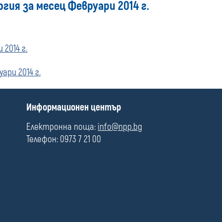
гия за месец Февруари 2014 г.
media
2014 г.
ари 2014 г.
П
Информационен център
о
л
Електронна поща:
info@npp.bg
е
Телефон: 0973 7 21 00