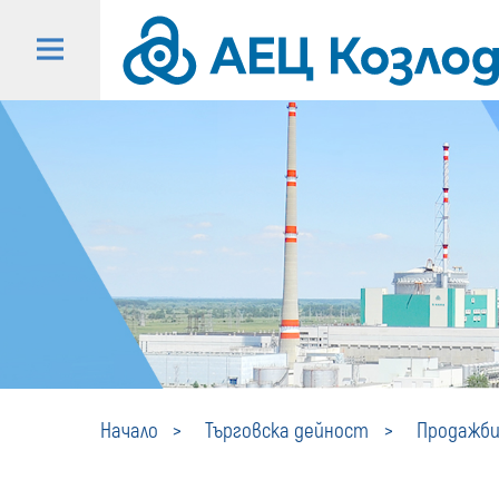
Начало
Търговска дейност
Продажби