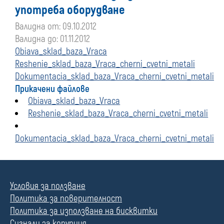
употреба оборудване
Валидна от: 09.10.2012
Валидна до: 01.11.2012
Obiava_sklad_baza_Vraca
Reshenie_sklad_baza_Vraca_cherni_cvetni_metali
Dokumentacia_sklad_baza_Vraca_cherni_cvetni_metali
Прикачени файлове
Obiava_sklad_baza_Vraca
Reshenie_sklad_baza_Vraca_cherni_cvetni_metali
Dokumentacia_sklad_baza_Vraca_cherni_cvetni_metali
Условия за ползване
Политика за поверителност
Политика за използване на бисквитки
Сигнали за корупция