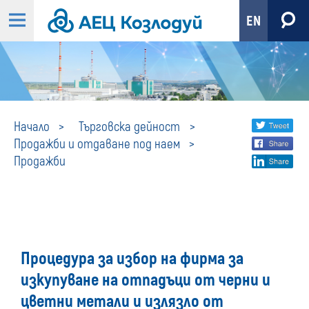
EN
Продажби
Share
twi
Начало
Търговска дейност
Продажби и отдаване под наем
fa
social
Продажби
lin
media
Процедура за избор на фирма за
изкупуване на отпадъци от черни и
цветни метали и излязло от