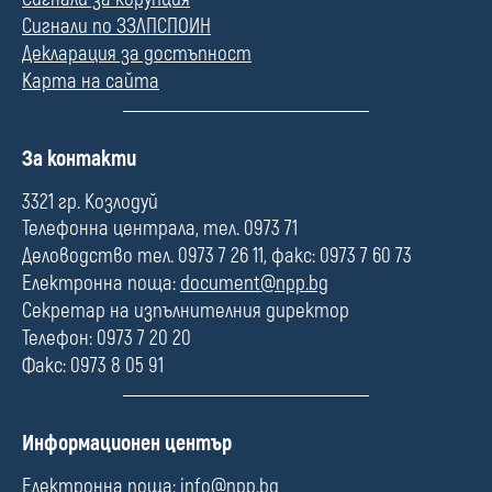
Сигнали по ЗЗЛПСПОИН
Декларация за достъпност
Карта на сайта
П
За контакти
о
л
3321 гр. Козлодуй
е
Телефонна централа, тел. 0973 71
Деловодство тел. 0973 7 26 11, факс: 0973 7 60 73
Електронна поща:
document@npp.bg
Секретар на изпълнителния директор
Телефон: 0973 7 20 20
Факс: 0973 8 05 91
П
Информационен център
о
л
Електронна поща:
info@npp.bg