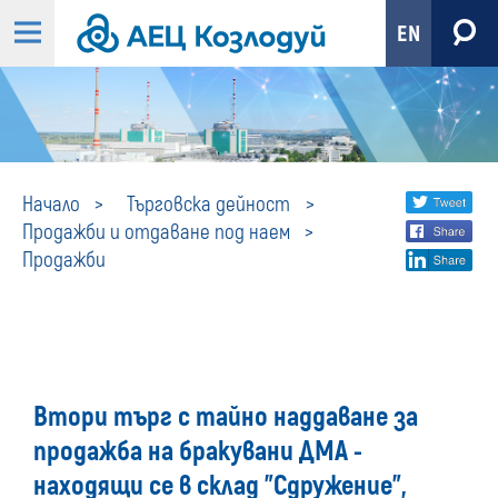
EN
Продажби
Share
twi
Начало
Търговска дейност
Продажби и отдаване под наем
fa
social
Продажби
lin
media
Втори търг с тайно наддаване за
продажба на бракувани ДМА -
находящи се в склад "Сдружение",