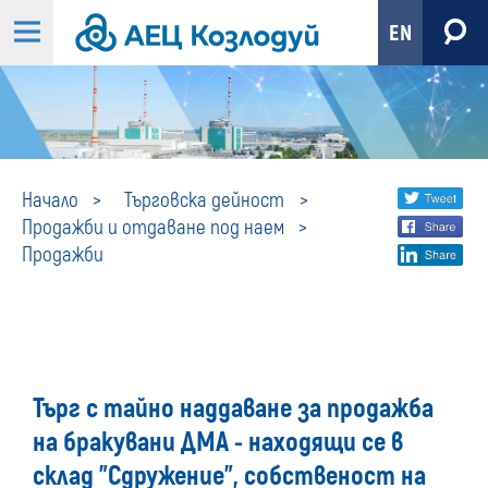
EN
Продажби
Share
twi
Начало
Търговска дейност
Продажби и отдаване под наем
fa
social
Продажби
lin
media
Търг с тайно наддаване за продажба
на бракувани ДМА - находящи се в
склад "Сдружение", собственост на