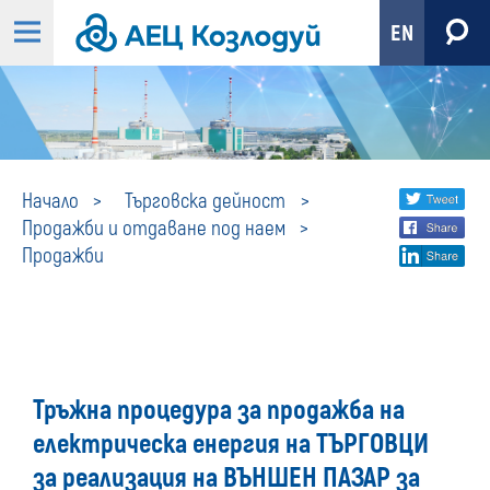
EN
Продажби
Share
twi
Начало
Търговска дейност
Продажби и отдаване под наем
fa
social
Продажби
lin
media
Тръжна процедура за продажба на
електрическа енергия на ТЪРГОВЦИ
за реализация на ВЪНШЕН ПАЗАР за