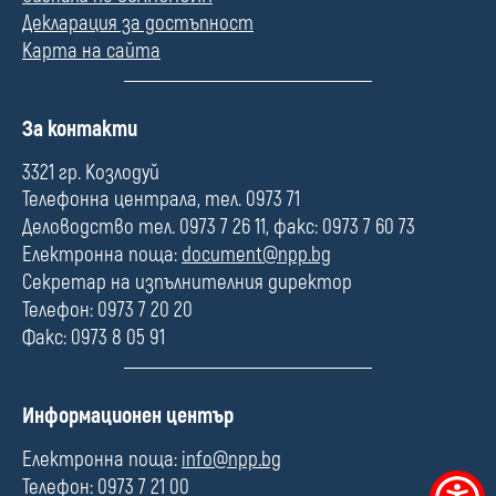
Декларация за достъпност
Карта на сайта
П
За контакти
о
л
3321 гр. Козлодуй
е
Телефонна централа, тел. 0973 71
Деловодство тел. 0973 7 26 11, факс: 0973 7 60 73
Електронна поща:
document@npp.bg
Секретар на изпълнителния директор
Телефон: 0973 7 20 20
Факс: 0973 8 05 91
П
Информационен център
о
л
Електронна поща:
info@npp.bg
е
Телефон: 0973 7 21 00