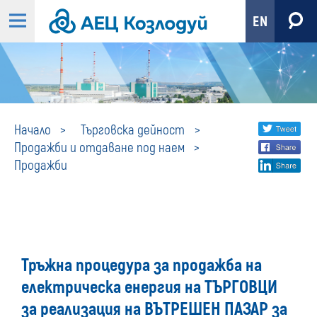
EN
Продажби
Share
twi
Начало
Търговска дейност
Продажби и отдаване под наем
fa
social
Продажби
lin
media
Тръжна процедура за продажба на
електрическа енергия на ТЪРГОВЦИ
за реализация на ВЪТРЕШЕН ПАЗАР за