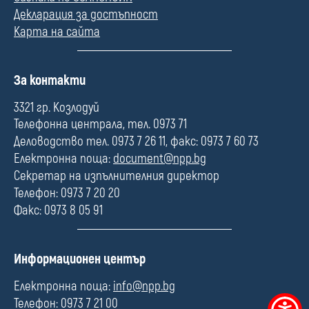
Декларация за достъпност
Карта на сайта
П
За контакти
о
л
3321 гр. Козлодуй
е
Телефонна централа, тел. 0973 71
Деловодство тел. 0973 7 26 11, факс: 0973 7 60 73
Електронна поща:
document@npp.bg
Секретар на изпълнителния директор
Телефон: 0973 7 20 20
Факс: 0973 8 05 91
П
Информационен център
о
л
Електронна поща:
info@npp.bg
е
Телефон: 0973 7 21 00