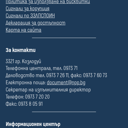
Политика за използване на бисквитки
Сигнали за корупция
Сигнали по ЗЗЛПСПОИН
Декларация за достъпност
Карта на сайта
П
За контакти
о
л
3321 гр. Козлодуй
е
Телефонна централа, тел. 0973 71
Деловодство тел. 0973 7 26 11, факс: 0973 7 60 73
Електронна поща:
document@npp.bg
Секретар на изпълнителния директор
Телефон: 0973 7 20 20
Факс: 0973 8 05 91
П
Информационен център