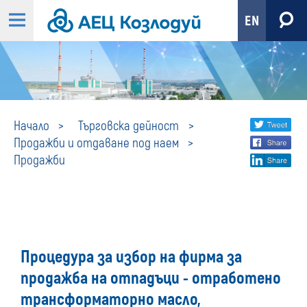
EN
Продажби
Share
twi
Начало
Търговска дейност
Продажби и отдаване под наем
fa
social
Продажби
lin
media
Процедура за избор на фирма за
продажба на отпадъци - отработено
трансформаторно масло,