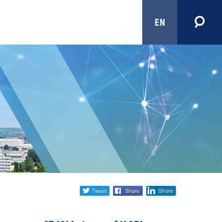
EN
Share
twitter
facebook
linkedin
social