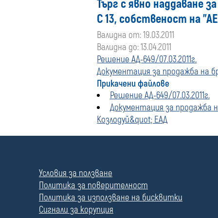
Търг с явно наддаване з
С 13, собственост на "А
Валидна от: 19.03.2011
Валидна до: 13.04.2011
Решение АД-649/07.03.2011г.
Документация за продажба на бра
Прикачени файлове
Решение АД-649/07.03.2011г.
Документация за продажба на
Козлодуй&quot; ЕАД
П
о
л
Условия за ползване
е
Политика за поверителност
Политика за използване на бисквитки
Сигнали за корупция