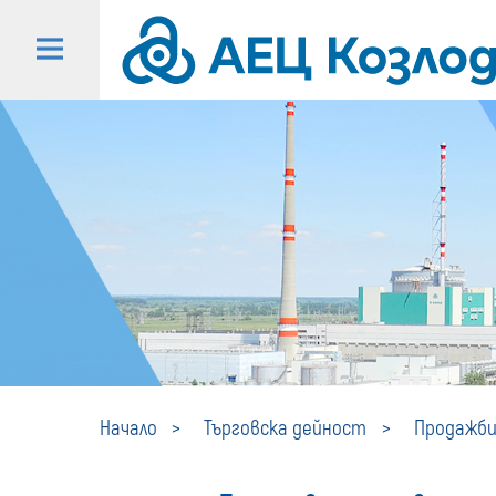
Начало
Търговска дейност
Продажби