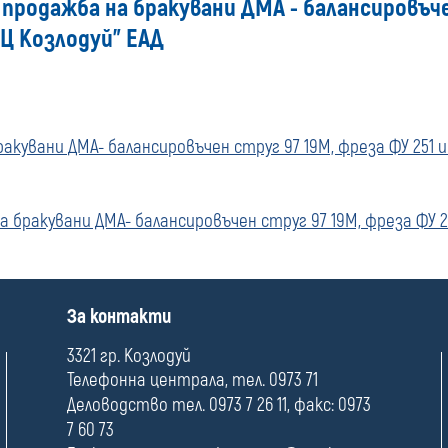
а продажба на бракувани ДМА - балансировъче
ЕЦ Козлодуй" ЕАД
кувани ДМА- балансировъчен струг 97 19М, фреза ФУ 251 и 
 бракувани ДМА- балансировъчен струг 97 19М, фреза ФУ 25
П
За контакти
о
л
3321 гр. Козлодуй
е
Телефонна централа, тел. 0973 71
Деловодство тел. 0973 7 26 11, факс: 0973
7 60 73