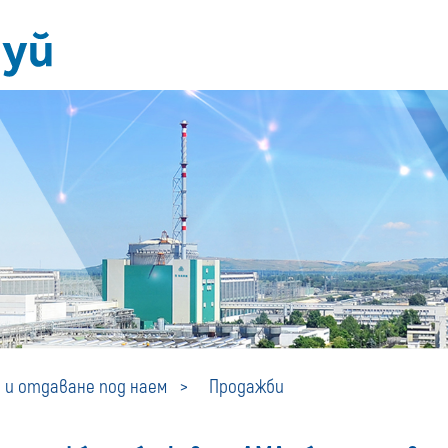
Продажби
 и отдаване под наем
Продажби