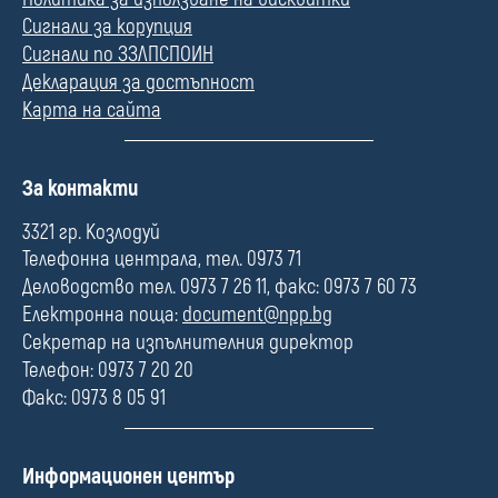
Сигнали за корупция
Сигнали по ЗЗЛПСПОИН
Декларация за достъпност
Карта на сайта
П
За контакти
о
л
3321 гр. Козлодуй
е
Телефонна централа, тел. 0973 71
Деловодство тел. 0973 7 26 11, факс: 0973 7 60 73
Електронна поща:
document@npp.bg
Секретар на изпълнителния директор
Телефон: 0973 7 20 20
Факс: 0973 8 05 91
П
Информационен център
о