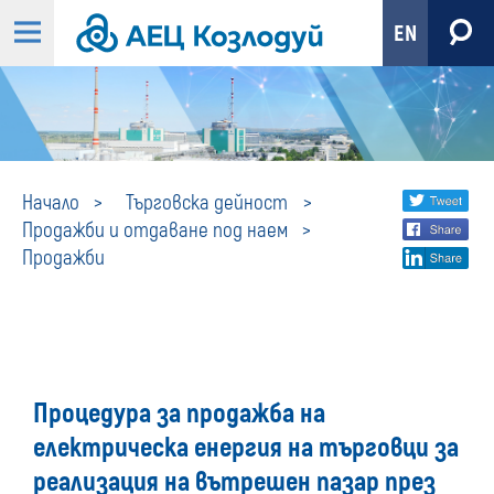
EN
Продажби
Share
twi
Начало
Търговска дейност
Продажби и отдаване под наем
fa
social
Продажби
lin
media
Процедура за продажба на
електрическа енергия на търговци за
реализация на вътрешен пазар през