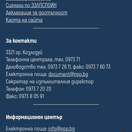
Сигнали по ЗЗЛПСПОИН
Декларация за достъпност
Карта на сайта
П
За контакти
о
л
3321 гр. Козлодуй
е
Телефонна централа, тел. 0973 71
Деловодство тел. 0973 7 26 11, факс: 0973 7 60 73
Електронна поща:
document@npp.bg
Секретар на изпълнителния директор
Телефон: 0973 7 20 20
Факс: 0973 8 05 91
П
Информационен център
о
л
Електронна поща:
info@npp.bg