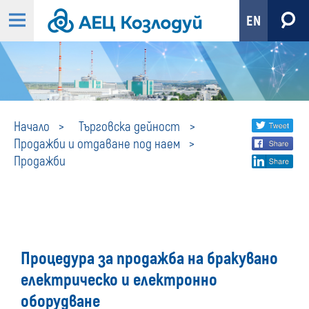
EN
Продажби
Share
twi
Начало
Търговска дейност
Продажби и отдаване под наем
fa
social
Продажби
lin
media
Процедура за продажба на бракувано
електрическо и електронно
оборудване