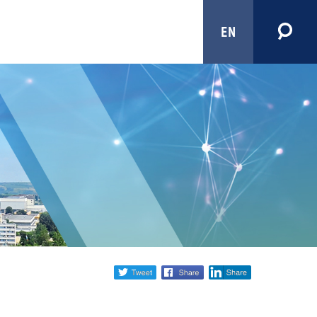
EN
Share
twitter
facebook
linkedin
social