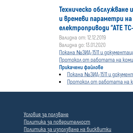
Техническо обслужване 
и времеви параметри на
електроприводи "АТЕ ТС-
Валидна от: 12.12.2019
Валидна до: 13.01.2020
Покана №ЗИД-1511 и документация
Протокол от работата на комис
Прикачени файлове
Покана №ЗИД-1511 и документа
Протокол от работата на ко
П
о
л
Условия за ползване
е
Политика за поверителност
Политика за използване на бисквитки