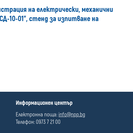
media
истрация на електрически, механични
Д-10-01", стенд за изпитване на
П
Информационен център
о
л
Електронна поща:
info@npp.bg
е
Телефон: 0973 7 21 00