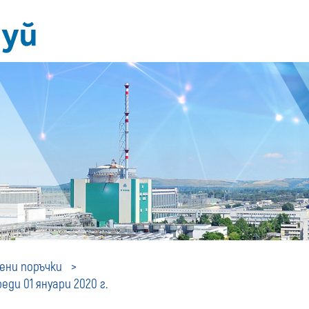
Профил
ни поръчки
ди 01 януари 2020 г.
на