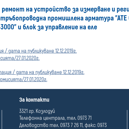
и ремонт на устройство за измерване и рег
купувача
 тръбопроводна промишлена арматура "АТЕ С
за
3000" и блок за управление на еле
поръчки,
 / дата на публикуване 12.12.2019г.
стартирани
ията/27.01.2020г.
преди
ция / дата на публикуване 12.12.2019г.
01
мисията/27.01.2020г.
януари
П
За контакти
о
2020
л
3321 гр. Козлодуй
е
Телефонна централа, тел. 0973 71
г.
Деловодство тел. 0973 7 26 11, факс: 0973