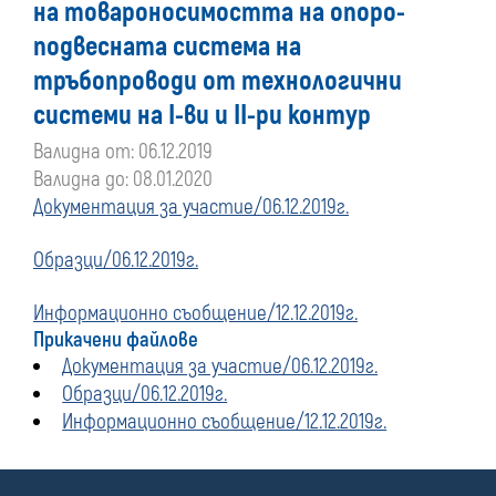
на товароносимостта на опоро-
преди
подвесната система на
тръбопроводи от технологични
01
системи на I-ви и II-ри контур
януари
Валидна от: 06.12.2019
Валидна до: 08.01.2020
2020
Документация за участие/06.12.2019г.
г.
Образци/06.12.2019г.
Информационно съобщение/12.12.2019г.
Прикачени файлове
Документация за участие/06.12.2019г.
Образци/06.12.2019г.
Информационно съобщение/12.12.2019г.