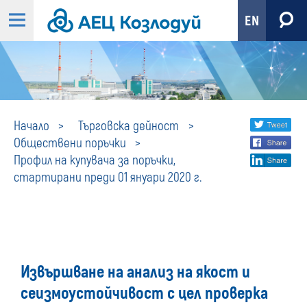
EN
Профил
Share
twi
Начало
Търговска дейност
Обществени поръчки
fa
social
на
Профил на купувача за поръчки,
lin
media
стартирани преди 01 януари 2020 г.
купувача
за
поръчки,
Извършване на анализ на якост и
стартирани
сеизмоустойчивост с цел проверка