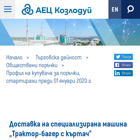
EN
Профил
Share
twi
Начало
Търговска дейност
Обществени поръчки
fa
social
на
Профил на купувача за поръчки,
lin
media
стартирани преди 01 януари 2020 г.
купувача
за
поръчки,
Доставка на специализирана машина
стартирани
„Трактор-багер с къртач”