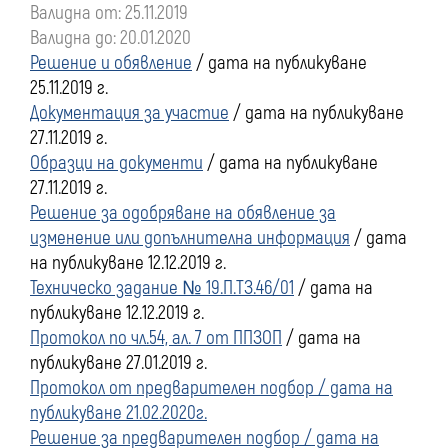
Валидна от: 25.11.2019
преди
Валидна до: 20.01.2020
Решение и обявление
/ дата на публикуване
01
25.11.2019 г.
Документация за участие
/ дата на публикуване
януари
27.11.2019 г.
Образци на документи
/ дата на публикуване
2020
27.11.2019 г.
Решение за одобряване на обявление за
г.
изменение или допълнителна информация
/ дата
на публикуване 12.12.2019 г.
Техническо задание № 19.П.ТЗ.46/01
/ дата на
публикуване 12.12.2019 г.
Протокол по чл.54, ал. 7 от ППЗОП
/ дата на
публикуване 27.01.2019 г.
Протокол от предварителен подбор / дата на
публикуване 21.02.2020г.
Решение за предварителен подбор / дата на