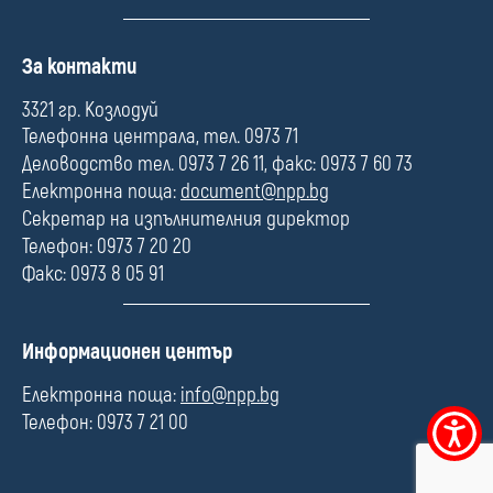
П
За контакти
о
л
3321 гр. Козлодуй
е
Телефонна централа, тел. 0973 71
Деловодство тел. 0973 7 26 11, факс: 0973 7 60 73
Електронна поща:
document@npp.bg
Секретар на изпълнителния директор
Телефон: 0973 7 20 20
Факс: 0973 8 05 91
П
Информационен център
о
л
Електронна поща:
info@npp.bg
е
Телефон: 0973 7 21 00
Меню
за
достъпно