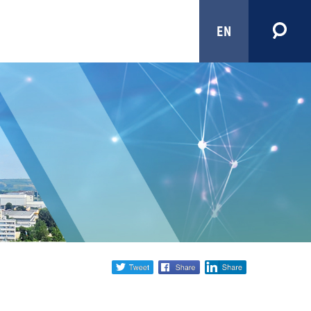
EN
Share
twitter
facebook
linkedin
social