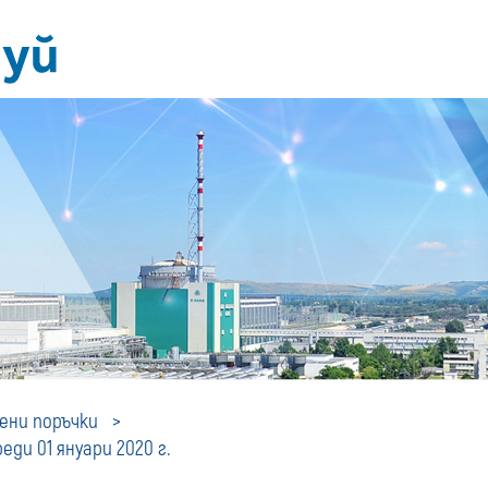
Профил
ни поръчки
ди 01 януари 2020 г.
на