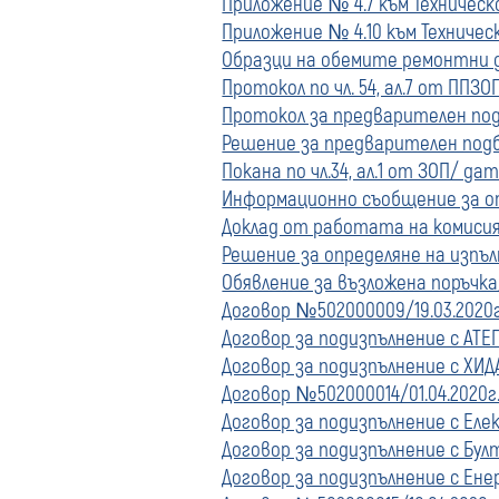
Приложение № 4.7 към Техническо з
Приложение № 4.10 към Техническо 
Образци на обемите ремонтни
Протокол по чл. 54, ал.7 от ППЗОП
Протокол за предварителен подб
Решение за предварителен подбо
Покана по чл.34, ал.1 от ЗОП/ дат
Информационно съобщение за от
Доклад от работата на комисият
Решение за определяне на изпъл
Обявление за възложена поръчка/
Договор №502000009/19.03.2020г.
Договор за подизпълнение с АТЕП
Договор за подизпълнение с ХИДА
Договор №502000014/01.04.2020г.
Договор за подизпълнение с Еле
Договор за подизпълнение с Бул
Договор за подизпълнение с Ен