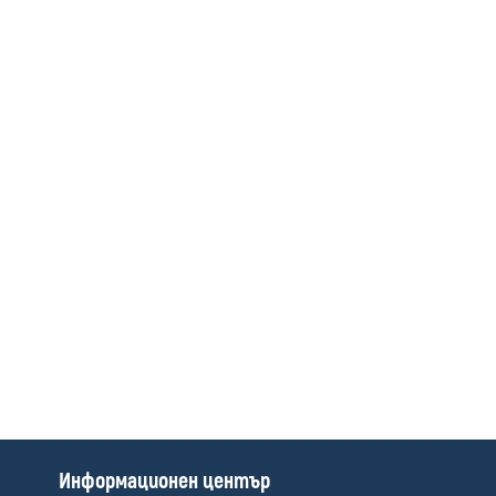
media
П
Информационен център