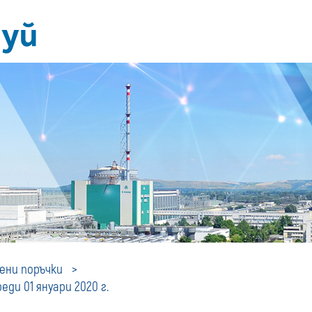
Профил
ни поръчки
ди 01 януари 2020 г.
на