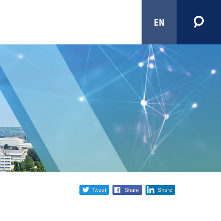
EN
Share
twitter
facebook
linkedin
social