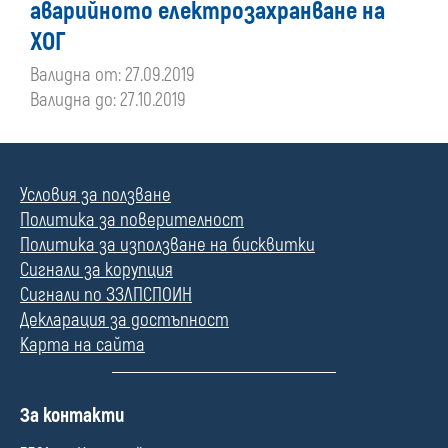
аварийното електрозахранване на
преди
ХОГ
01
Валидна от: 27.09.2019
Валидна до: 27.10.2019
януари
2020
Условия за ползване
г.
Политика за поверителност
Политика за използване на бисквитки
Сигнали за корупция
Сигнали по ЗЗЛПСПОИН
Декларация за достъпност
Карта на сайта
П
За контакти
о