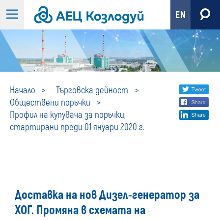
EN
Профил
Share
twi
Начало
Търговска дейност
Обществени поръчки
fa
social
на
Профил на купувача за поръчки,
lin
media
стартирани преди 01 януари 2020 г.
купувача
за
поръчки,
Доставка на нов Дизел-генератор за
стартирани
ХОГ. Промяна в схемата на