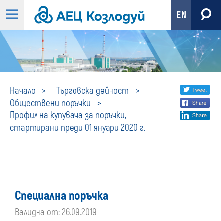
EN
Профил
Share
twi
Начало
Търговска дейност
Обществени поръчки
fa
social
на
Профил на купувача за поръчки,
lin
media
стартирани преди 01 януари 2020 г.
купувача
за
поръчки,
Специална поръчка
стартирани
Валидна от: 26.09.2019