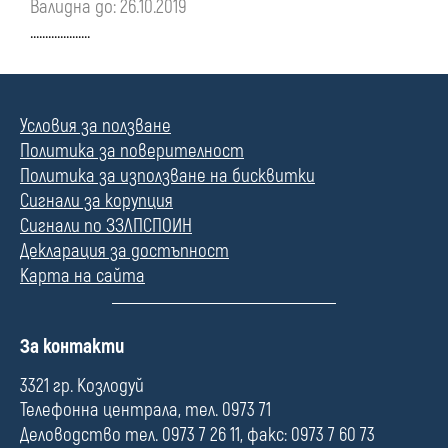
Валидна до: 26.10.2019
преди
....................
01
януари
Условия за ползване
Политика за поверителност
2020
Политика за използване на бисквитки
Сигнали за корупция
г.
Сигнали по ЗЗЛПСПОИН
Декларация за достъпност
Карта на сайта
П
За контакти
о
л
3321 гр. Козлодуй
е
Телефонна централа, тел. 0973 71
Деловодство тел. 0973 7 26 11, факс: 0973 7 60 73