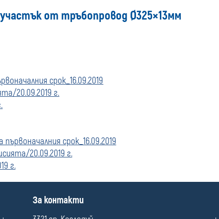
 участък от тръбопровод Ø325×13мм
купувача
за
поръчки,
рвоначалния срок_16.09.2019
стартирани
а/20.09.2019 г.
.
преди
01
 първоначалния срок_16.09.2019
ията/20.09.2019 г.
януари
9 г.
2020
П
За контакти
г.
о
л