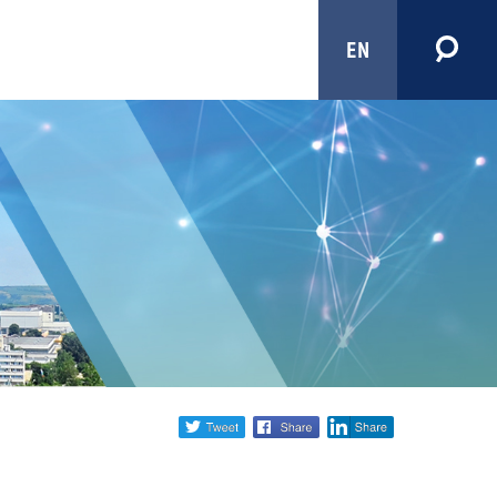
EN
Share
twitter
facebook
linkedin
social