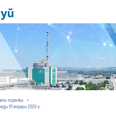
Профил
ни поръчки
ди 01 януари 2020 г.
на