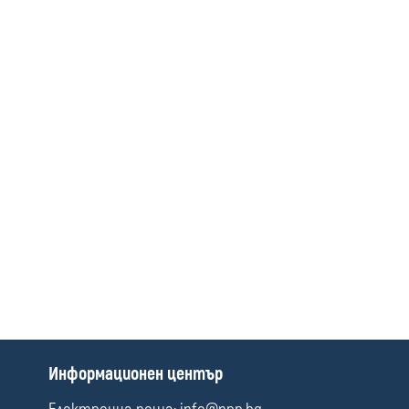
media
П
Информационен център
о
л