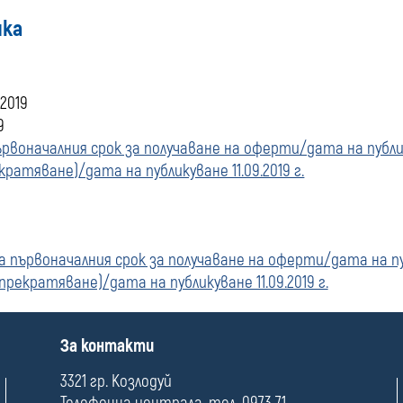
ика
купувача
за
.2019
поръчки,
9
рвоначалния срок за получаване на оферти/дата на публику
стартирани
атяване)/дата на публикуване 11.09.2019 г.
преди
01
 първоначалния срок за получаване на оферти/дата на публ
екратяване)/дата на публикуване 11.09.2019 г.
януари
2020
П
За контакти
о
г.
л
3321 гр. Козлодуй
е