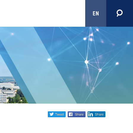
EN
Share
twitter
facebook
linkedin
social