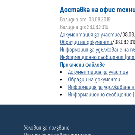
Доставка на офис техн
Валидна от: 08.08.2019
Валидна до: 26.08.2019
Документация за участие
/08.08
Образци на документи
/08.08.201
Информация за удължаване на пъ
Информационно съобщение (прекр
Прикачени файлове
Документация за участие
Образци на документи
Информация за удължаване на
Информационно съобщение (пр
П
о
л
Условия за ползване
е