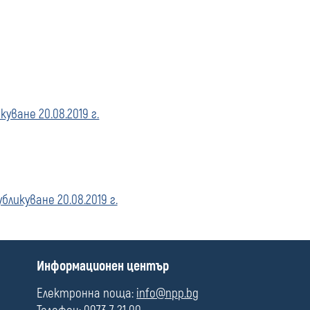
media
ване 20.08.2019 г.
икуване 20.08.2019 г.
П
Информационен център
о
л
Електронна поща:
info@npp.bg
е