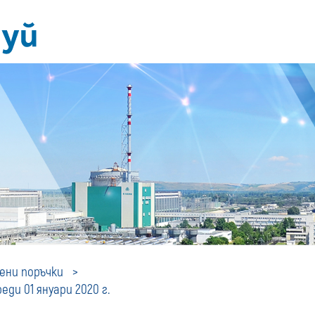
Профил
ни поръчки
ди 01 януари 2020 г.
на