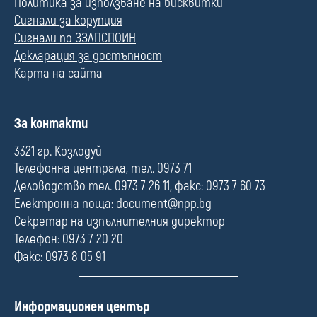
Политика за използване на бисквитки
Сигнали за корупция
Сигнали по ЗЗЛПСПОИН
Декларация за достъпност
Карта на сайта
П
За контакти
о
л
3321 гр. Козлодуй
е
Телефонна централа, тел. 0973 71
Деловодство тел. 0973 7 26 11, факс: 0973 7 60 73
Електронна поща:
document@npp.bg
Секретар на изпълнителния директор
Телефон: 0973 7 20 20
Факс: 0973 8 05 91
П
Информационен център