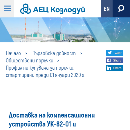
EN
Профил
Share
twi
Начало
Търговска дейност
Обществени поръчки
fa
social
на
Профил на купувача за поръчки,
lin
media
стартирани преди 01 януари 2020 г.
купувача
за
поръчки,
Доставка на компенсационни
стартирани
устройства УК-82-01 и