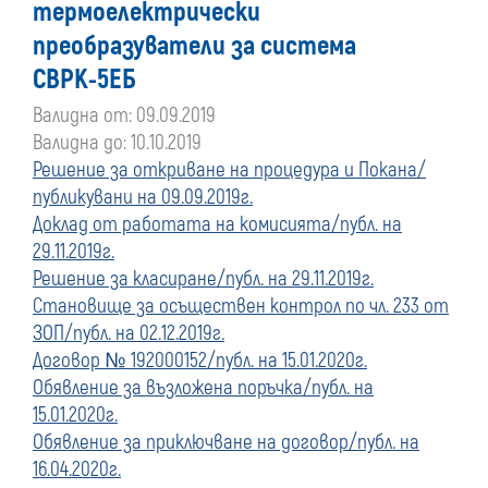
термоелектрически
преди
преобразуватели за система
СВРК-5ЕБ
01
Валидна от: 09.09.2019
януари
Валидна до: 10.10.2019
Решение за откриване на процедура и Покана/
2020
публикувани на 09.09.2019г.
Доклад от работата на комисията/публ. на
г.
29.11.2019г.
Решение за класиране/публ. на 29.11.2019г.
Становище за осъществен контрол по чл. 233 от
ЗОП/публ. на 02.12.2019г.
Договор № 192000152/публ. на 15.01.2020г.
Обявление за възложена поръчка/публ. на
15.01.2020г.
Обявление за приключване на договор/публ. на
16.04.2020г.