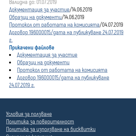
Валидна до: 01.07.2019
преди
Документация за участие
/14.06.2019
Образци на документи
/14.06.2019
01
Протокол от работата на комисията
/04.07.2019
Договор 196000015/дата на публикуване 24.07.2019
януари
г.
Прикачени файлове
2020
Документация за участие
Образци на документи
г.
Протокол от работата на комисията
Договор 196000015/дата на публикуване
24.07.2019 г.
Условия за ползване
Политика за поверителност
Политика за използване на бисквитки