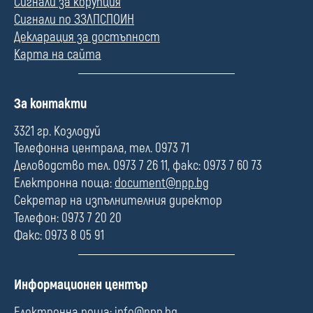
Сигнали за корупция
Сигнали по ЗЗЛПСПОИН
Декларация за достъпност
Карта на сайта
П
За контакти
о
л
3321 гр. Козлодуй
е
Телефонна централа, тел. 0973 71
Деловодство тел. 0973 7 26 11, факс: 0973 7 60 73
Електронна поща:
document@npp.bg
Секретар на изпълнителния директор
Телефон: 0973 7 20 20
Факс: 0973 8 05 91
П
Информационен център
о
л
Електронна поща:
info@npp.bg