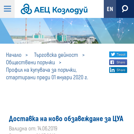
EN
Профил
Share
twi
Начало
Търговска дейност
Обществени поръчки
fa
social
на
Профил на купувача за поръчки,
lin
media
стартирани преди 01 януари 2020 г.
купувача
за
поръчки,
Доставка на ново обзавеждане за ЦУА
стартирани
Валидна от: 14.06.2019