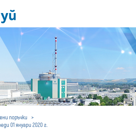
Профил
ни поръчки
ди 01 януари 2020 г.
на