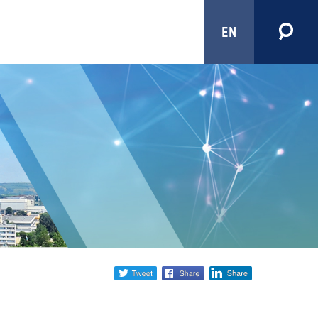
EN
Share
twitter
facebook
linkedin
social