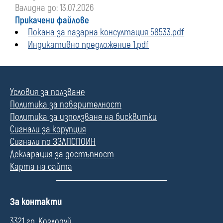
Валидна до: 13.07.2026
Прикачени файлове
Покана за пазарна консултация 58533.pdf
Индикативно предложение 1.pdf
Условия за ползване
Политика за поверителност
Политика за използване на бисквитки
Сигнали за корупция
Сигнали по ЗЗЛПСПОИН
Декларация за достъпност
Карта на сайта
П
За контакти
о
л
3321 гр. Козлодуй