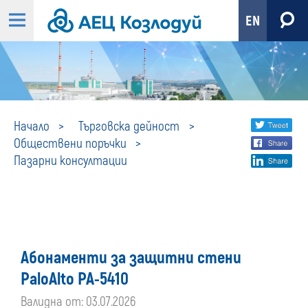
EN
Пазарни
Share
twi
Начало
Търговска дейност
Обществени поръчки
fa
social
консултации
Пазарни консултации
lin
media
Абонаменти за защитни стени
PaloAlto PA-5410
Валидна от: 03.07.2026