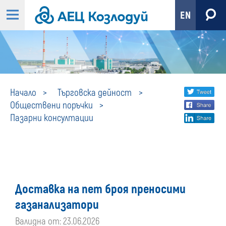
EN
Пазарни
Share
twi
Начало
Търговска дейност
Обществени поръчки
fa
social
консултации
Пазарни консултации
lin
media
Доставка на пет броя преносими
газанализатори
Валидна от: 23.06.2026