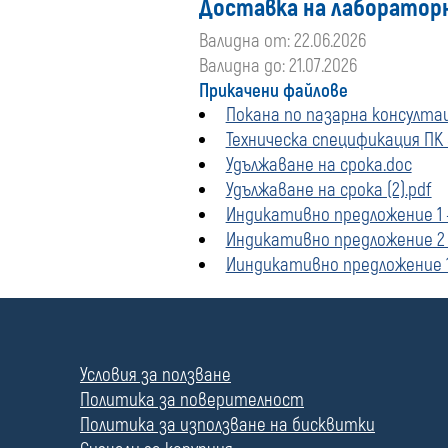
Доставка на лаборатор
Валидна от: 22.06.2026
Валидна до: 21.07.2026
Прикачени файлове
Покана по пазарна консултац
Техническа спецификация ПК 
Удължаване на срока.doc
Удължаване на срока (2).pdf
Индикативно предложение 1 -
Индикативно предложение 2 -
Ииндикативно предложение 1 
П
о
л
Условия за ползване
е
Политика за поверителност
Политика за използване на бисквитки