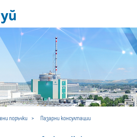
Пазарни
ни поръчки
Пазарни консултации
консултации