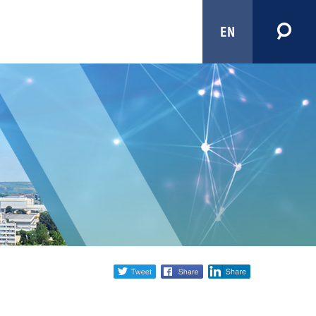
EN
Share
twitter
facebook
linkedin
social