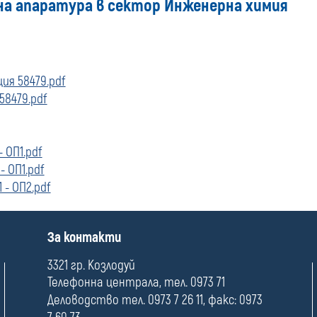
на апаратура в сектор Инженерна химия
ия 58479.pdf
58479.pdf
 ОП1.pdf
 ОП1.pdf
- ОП2.pdf
П
За контакти
о
л
3321 гр. Козлодуй
е
Телефонна централа, тел. 0973 71
Деловодство тел. 0973 7 26 11, факс: 0973