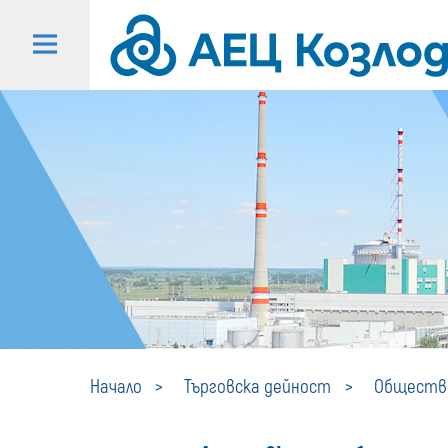
Начало
Търговска дейност
Обществе