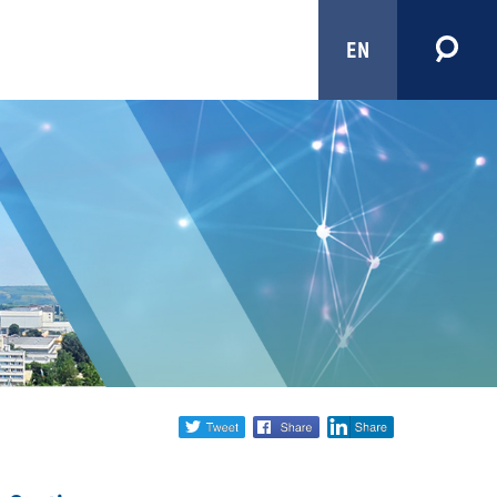
EN
Share
twitter
facebook
linkedin
social