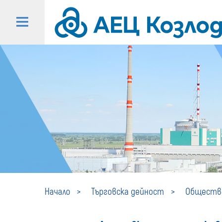
Начало
Търговска дейност
Обществе