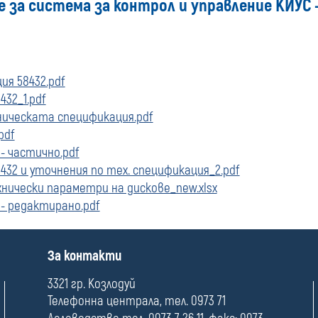
 за система за контрол и управление КИУС -
ия 58432.pdf
432_1.pdf
ническата спецификация.pdf
pdf
- частично.pdf
8432 и уточнения по тех. спецификация_2.pdf
нически параметри на дискове_new.xlsx
- редактирано.pdf
П
За контакти
о
л
3321 гр. Козлодуй
е
Телефонна централа, тел. 0973 71