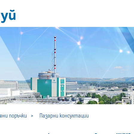
Пазарни
ни поръчки
Пазарни консултации
консултации