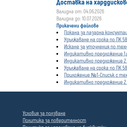
Доставка на харддискове
Валидна от: 04.06.2026
Валидна до: 10.07.2026
Прикачени файлове
Покана за пазарна консултац
Удължаване на срока по ПК 58
Искане за уточнения по тех
Индикативно предложение 1.
Индикативно предложение 2 
Удължаване на срока по ПК 5
Приложение №1-Списък с тех
Индикативно предложение 2 
П
о
л
Условия за ползване
е
Политика за поверителност