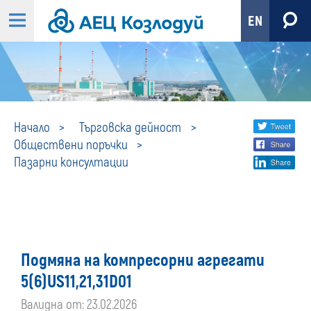
EN
Пазарни
Share
twi
Начало
Търговска дейност
Обществени поръчки
fa
social
консултации
Пазарни консултации
lin
media
Подмяна на компресорни агрегати
5(6)US11,21,31D01
Валидна от: 23.02.2026