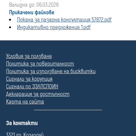
Валидна до: 06.03.2026
Прикачени файлове
Покана за пазарна консултация 57872.pdf
Индикативно предложение 1.pdf
Условия за ползване
Политика за поверителност
Политика за използване на бисквитки
Сигнали за корупция
Сигнали по ЗЗЛПСПОИН
Декларация за достъпност
Карта на сайта
П
За контакти
о
л
3321 гр. Козлодуй