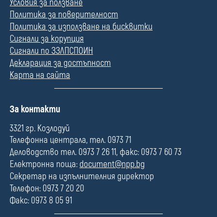
Условия за ползване
Политика за поверителност
Политика за използване на бисквитки
Сигнали за корупция
Сигнали по ЗЗЛПСПОИН
Декларация за достъпност
Карта на сайта
П
За контакти
о
л
3321 гр. Козлодуй
е
Телефонна централа, тел. 0973 71
Деловодство тел. 0973 7 26 11, факс: 0973 7 60 73
Електронна поща:
document@npp.bg
Секретар на изпълнителния директор
Телефон: 0973 7 20 20
Факс: 0973 8 05 91