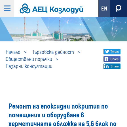
EN
Пазарни
Share
twi
Начало
Търговска дейност
Обществени поръчки
fa
social
консултации
Пазарни консултации
lin
media
Ремонт на епоксидни покрития по
помещения и оборудване в
херметичната обложка на 5,6 блок по