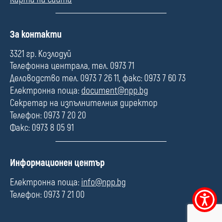
П
За контакти
о
л
3321 гр. Козлодуй
е
Телефонна централа, тел. 0973 71
Деловодство тел. 0973 7 26 11, факс: 0973 7 60 73
Електронна поща:
document@npp.bg
Секретар на изпълнителния директор
Телефон: 0973 7 20 20
Факс: 0973 8 05 91
П
Информационен център
о
л
Електронна поща:
info@npp.bg
е
Телефон: 0973 7 21 00
Меню
за
достъпно