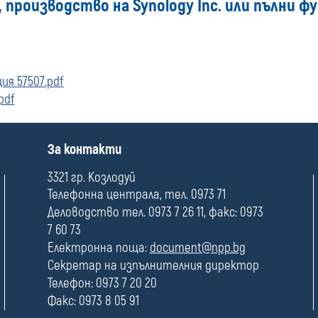
 производство на Synology Inc. или пълни 
ия 57507.pdf
pdf
П
За контакти
о
л
3321 гр. Козлодуй
е
Телефонна централа, тел. 0973 71
Деловодство тел. 0973 7 26 11, факс: 0973
7 60 73
Електронна поща:
document@npp.bg
Секретар на изпълнителния директор
Телефон: 0973 7 20 20
Факс: 0973 8 05 91