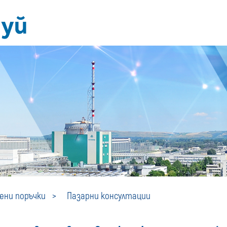
Пазарни
ни поръчки
Пазарни консултации
консултации