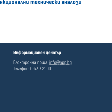
функционални технически аналози
media
П
Информационен център
о
л
Електронна поща:
info@npp.bg
е
Телефон: 0973 7 21 00