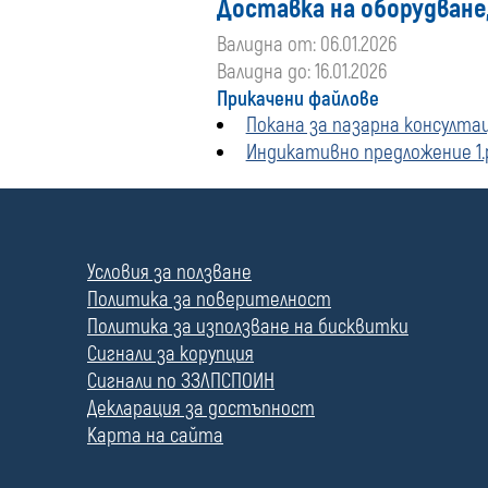
Доставка на оборудване,
Валидна от: 06.01.2026
Валидна до: 16.01.2026
Прикачени файлове
Покана за пазарна консултац
Индикативно предложение 1.
П
о
л
Условия за ползване
е
Политика за поверителност
Политика за използване на бисквитки
Сигнали за корупция
Сигнали по ЗЗЛПСПОИН
Декларация за достъпност
Карта на сайта