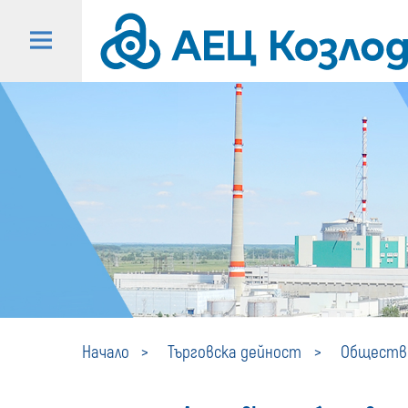
Начало
Търговска дейност
Обществе