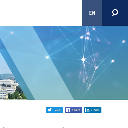
EN
Share
twitter
facebook
linkedin
social