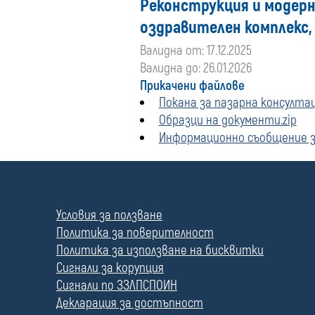
Реконструкция и модер
оздравителен комплекс,
Валидна от: 17.12.2025
Валидна до: 26.01.2026
Прикачени файлове
Покана за пазарна консултац
Образци на документи.zip
Информационно съобщение за
П
о
л
Условия за ползване
е
Политика за поверителност
Политика за използване на бисквитки
Сигнали за корупция
Сигнали по ЗЗЛПСПОИН
Декларация за достъпност