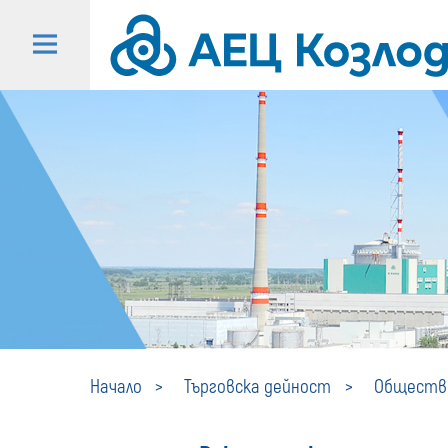
Начало
Търговска дейност
Обществе