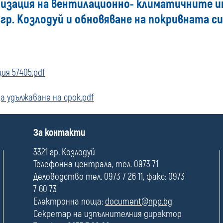
низация на вентилационно- климатичните и
 гр. Козлодуй и обновяване на покривната 
ия 57405.pdf
 удължаване на срок.pdf
П
За контакти
о
л
3321 гр. Козлодуй
е
Телефонна централа, тел. 0973 71
Деловодство тел. 0973 7 26 11, факс: 0973
7 60 73
Електронна поща:
document@npp.bg
Секретар на изпълнителния директор