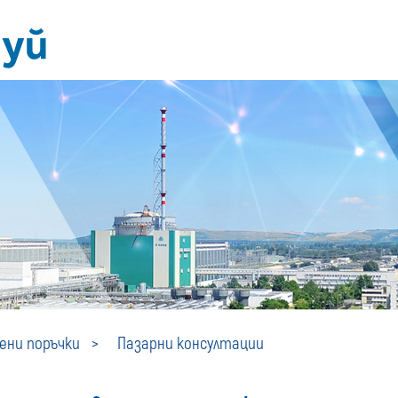
Пазарни
ни поръчки
Пазарни консултации
консултации