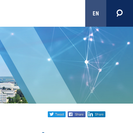
EN
Share
twitter
facebook
linkedin
social