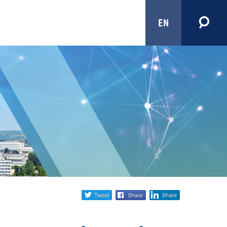
EN
Share
twitter
facebook
linkedin
social