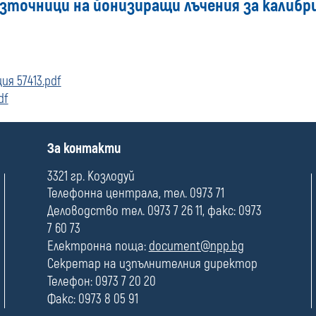
зточници на йонизиращи лъчения за калибри
я 57413.pdf
df
П
За контакти
о
л
3321 гр. Козлодуй
е
Телефонна централа, тел. 0973 71
Деловодство тел. 0973 7 26 11, факс: 0973
7 60 73
Електронна поща:
document@npp.bg
Секретар на изпълнителния директор
Телефон: 0973 7 20 20
Факс: 0973 8 05 91