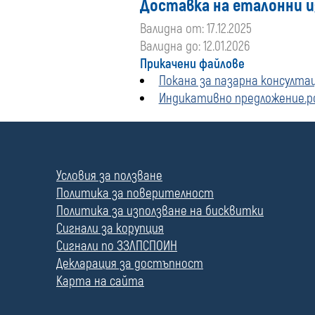
Доставка на еталонни и
Валидна от: 17.12.2025
Валидна до: 12.01.2026
Прикачени файлове
Покана за пазарна консултаци
Индикативно предложение.p
П
о
л
Условия за ползване
е
Политика за поверителност
Политика за използване на бисквитки
Сигнали за корупция
Сигнали по ЗЗЛПСПОИН
Декларация за достъпност
Карта на сайта