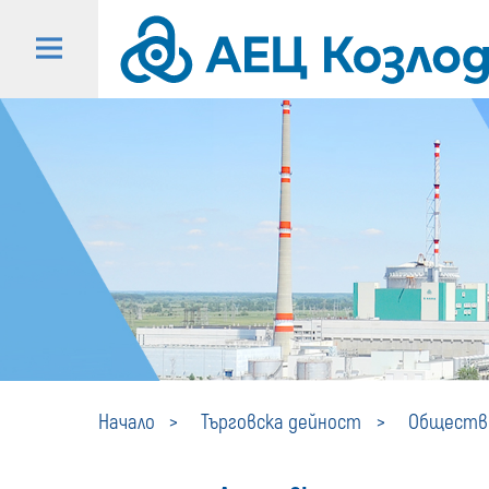
Начало
Търговска дейност
Обществе