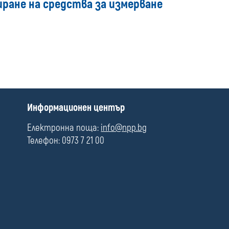
ране на средства за измерване
media
П
Информационен център
о
л
Електронна поща:
info@npp.bg
е
Телефон: 0973 7 21 00