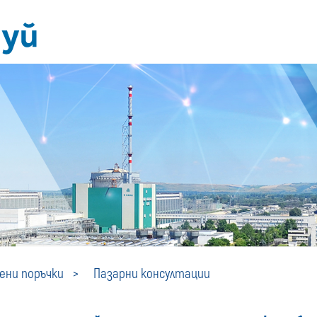
Пазарни
ни поръчки
Пазарни консултации
консултации