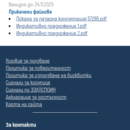
Валидна до: 24.11.2025
Прикачени файлове
Покана за пазарна консултация 57265.pdf
Индикативно предложение 1.pdf
Индикативно предложение 2.pdf
Условия за ползване
Политика за поверителност
Политика за използване на бисквитки
Сигнали за корупция
Сигнали по ЗЗЛПСПОИН
Декларация за достъпност
Карта на сайта
П
За контакти
о