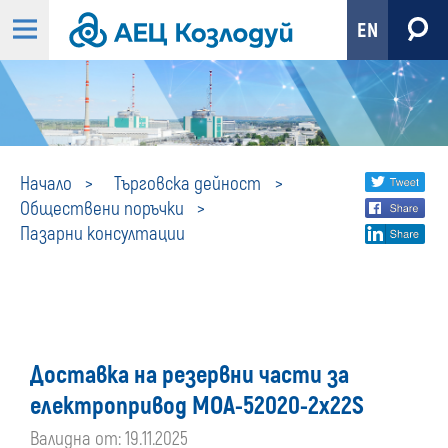
EN
Пазарни
Share
twi
Начало
Търговска дейност
Обществени поръчки
fa
social
консултации
Пазарни консултации
lin
media
Доставка на резервни части за
електропривод MOA-52020-2х22S
Валидна от: 19.11.2025