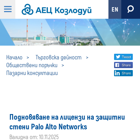
EN
Пазарни
Share
twi
Начало
Търговска дейност
Обществени поръчки
fa
social
консултации
Пазарни консултации
lin
media
Подновяване на лицензи на защитни
стени Palo Alto Networks
Валидна от: 10.11.2025