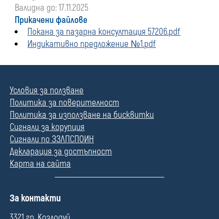
Валидна до: 17.11.2025
Прикачени файлове
Покана за пазарна консултация 57206.pdf
Индикативно предложение №1.pdf
Условия за ползване
Политика за поверителност
Политика за използване на бисквитки
Сигнали за корупция
Сигнали по ЗЗЛПСПОИН
Декларация за достъпност
Карта на сайта
П
За контакти
о
л
3321 гр. Козлодуй