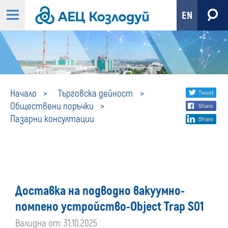
EN
Пазарни
Share
twi
Начало
Търговска дейност
Обществени поръчки
fa
social
консултации
Пазарни консултации
lin
media
Доставка на подводно вакуумно-
помпено устройство-Object Trap S01
Валидна от: 31.10.2025