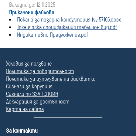
Валидна до: 12.11.2025
Прикачени файлове
Покана за пазарна консултация № 57166.docx
Техническа спецификация табличен вид.pdf
Индикативно Предложение.pdf
Условия за ползване
Политика за поверителност
Политика за използване на бисквитки
Сигнали за корупция
Сигнали по ЗЗЛПСПОИН
Декларация за достъпност
Карта на сайта
П
За контакти
о