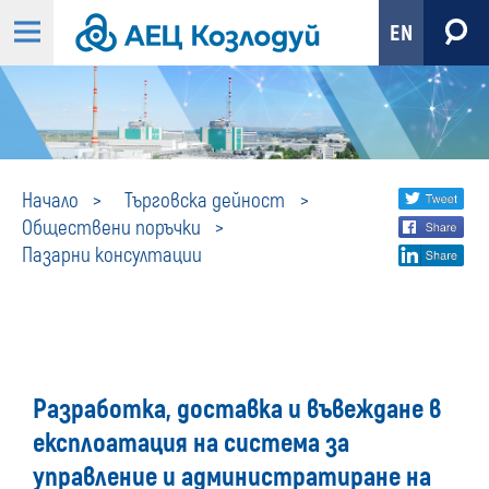
EN
Пазарни
Share
twi
Начало
Търговска дейност
Обществени поръчки
fa
social
консултации
Пазарни консултации
lin
media
Разработка, доставка и въвеждане в
експлоатация на система за
управление и администратиране на