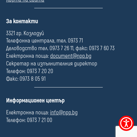
П
За контакти
о
л
3321 гр. Козлодуй
е
Телефонна централа, тел. 0973 71
Деловодство тел. 0973 7 26 11, факс: 0973 7 60 73
Електронна поща:
document@npp.bg
Секретар на изпълнителния директор
Телефон: 0973 7 20 20
Факс: 0973 8 05 91
П
Информационен център
о
л
Електронна поща:
info@npp.bg
е
Телефон: 0973 7 21 00
Меню
за
достъпно