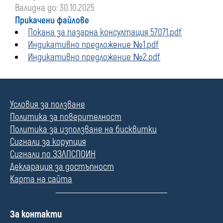
Валидна до: 30.10.2025
Прикачени файлове
Покана за пазарна консултация 57071.pdf
Индикативно предложение №1.pdf
Индикативно предложение №2.pdf
Условия за ползване
Политика за поверителност
Политика за използване на бисквитки
Сигнали за корупция
Сигнали по ЗЗЛПСПОИН
Декларация за достъпност
Карта на сайта
П
За контакти
о