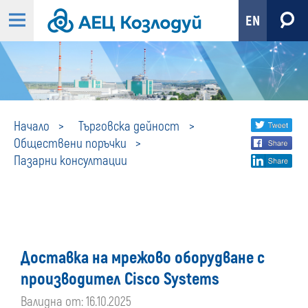
EN
Пазарни
Share
twi
Начало
Търговска дейност
Обществени поръчки
fa
social
консултации
Пазарни консултации
lin
media
Доставка на мрежово оборудване с
производител Cisco Systems
Валидна от: 16.10.2025