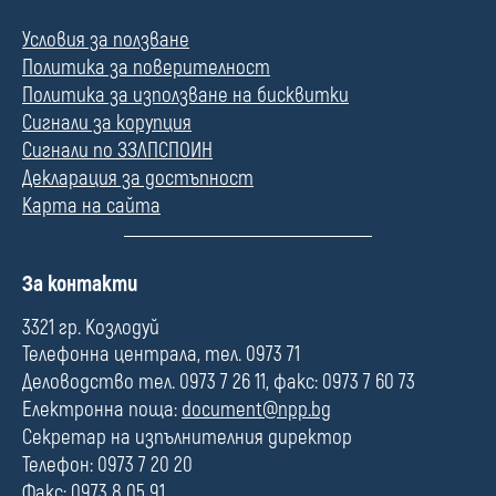
Условия за ползване
Политика за поверителност
Политика за използване на бисквитки
Сигнали за корупция
Сигнали по ЗЗЛПСПОИН
Декларация за достъпност
Карта на сайта
П
За контакти
о
л
3321 гр. Козлодуй
е
Телефонна централа, тел. 0973 71
Деловодство тел. 0973 7 26 11, факс: 0973 7 60 73
Електронна поща:
document@npp.bg
Секретар на изпълнителния директор
Телефон: 0973 7 20 20
Факс: 0973 8 05 91