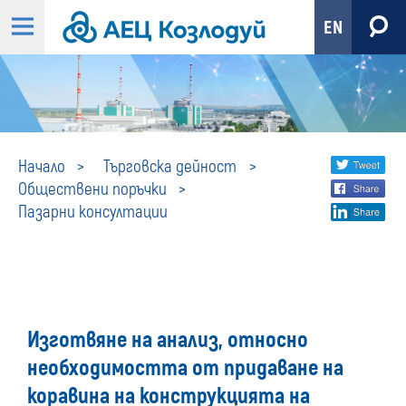
EN
Пазарни
Share
twi
Начало
Търговска дейност
Обществени поръчки
fa
social
консултации
Пазарни консултации
lin
media
Изготвяне на анализ, относно
необходимостта от придаване на
коравина на конструкцията на