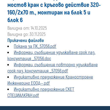
мостов кран с кръгово действие 320-
160/2х70 т., монтиран на блок 5 и
блок 6
Валидна от: 14.10.2025
Валидна до: 30.11.2025
Прикачени файлове
Покана за ПК_57056.pdf
Информац. съобщение удължаване срок паз.
консултация _57056.doc
Информац. съобщение повторно удължаване
срок паз. консултация _57056.pdf
Индикативно предложение Краностроене
Инженеринг ЕООД--.pdf
Индикативно предложение СКЕТ
СПЕЦИАЛКРАН.pdf