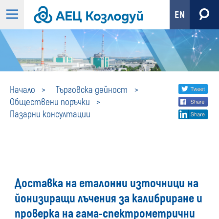
EN
Пазарни
Share
twi
Начало
Търговска дейност
Обществени поръчки
fa
social
консултации
Пазарни консултации
lin
media
Доставка на еталонни източници на
йонизиращи лъчения за калибриране и
проверка на гама-спектрометрични