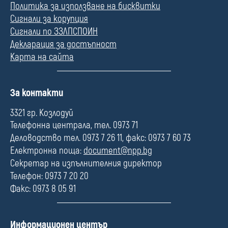
Политика за използване на бисквитки
Сигнали за корупция
Сигнали по ЗЗЛПСПОИН
Декларация за достъпност
Карта на сайта
П
За контакти
о
л
3321 гр. Козлодуй
е
Телефонна централа, тел. 0973 71
Деловодство тел. 0973 7 26 11, факс: 0973 7 60 73
Електронна поща:
document@npp.bg
Секретар на изпълнителния директор
Телефон: 0973 7 20 20
Факс: 0973 8 05 91
П
Информационен център