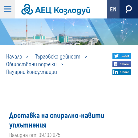
EN
Пазарни
Share
twi
Начало
Търговска дейност
Обществени поръчки
fa
social
консултации
Пазарни консултации
lin
media
Доставка на спирално-навити
уплътнения
Валидна от: 09.10.2025