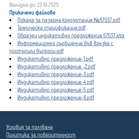
Валидна до: 23.10.2025
Прикачени файлове
Покана за пазарна консултация №57037.pdf
Техническа спецификация.pdf
Образец индикативно предложение 57037.xlsx
Информационно съобщение във връзка с
постъпили въпроси.pdf
Индикативно предложение-1.pdf
Индикативно предложение -2.pdf
Индикативно предложение-3.pdf
Индикативно предложение-4.pdf
Индикативно предложение-5.pdf
Индикативно предложение-6.pdf
Условия за ползване
Политика за поверителност