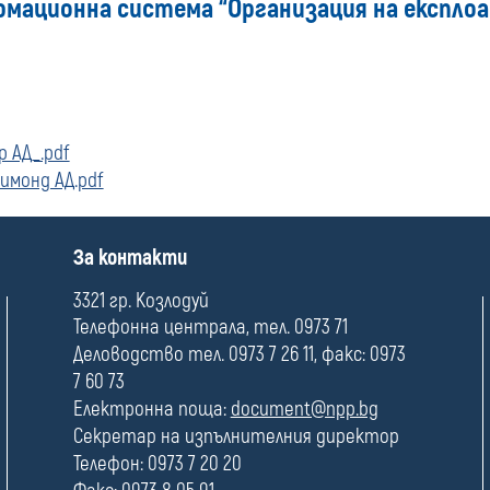
рмационна система “Организация на експл
р АД_.pdf
мимонд АД.pdf
П
За контакти
о
л
3321 гр. Козлодуй
е
Телефонна централа, тел. 0973 71
Деловодство тел. 0973 7 26 11, факс: 0973
7 60 73
Електронна поща:
document@npp.bg
Секретар на изпълнителния директор
Телефон: 0973 7 20 20