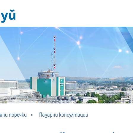
Пазарни
ни поръчки
Пазарни консултации
консултации