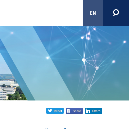
EN
Share
twitter
facebook
linkedin
social