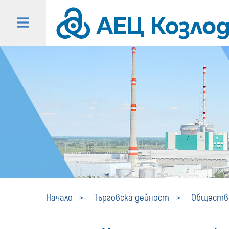
Начало
Търговска дейност
Обществе