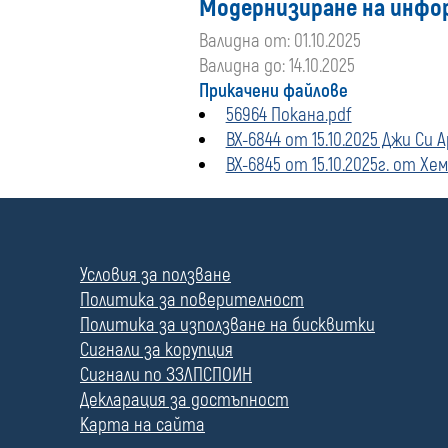
Модернизиране на инфо
Валидна от: 01.10.2025
Валидна до: 14.10.2025
Прикачени файлове
56964 Покана.pdf
ВХ-6844 от 15.10.2025 Джи Си А
ВХ-6845 от 15.10.2025г. от Хе
П
о
л
Условия за ползване
е
Политика за поверителност
Политика за използване на бисквитки
Сигнали за корупция
Сигнали по ЗЗЛПСПОИН
Декларация за достъпност
Карта на сайта