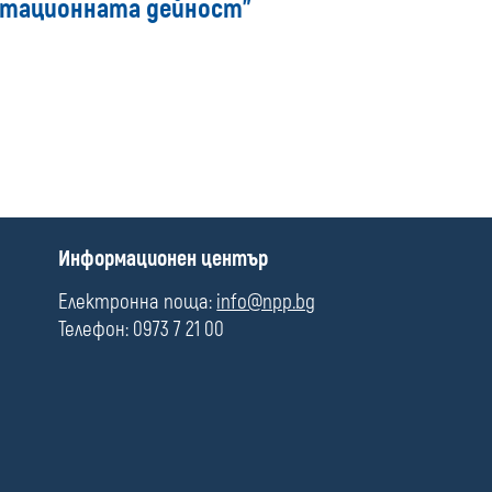
оатационната дейност"
media
П
Информационен център
о
л
Електронна поща:
info@npp.bg
е
Телефон: 0973 7 21 00