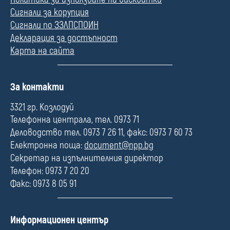
Сигнали за корупция
Сигнали по ЗЗЛПСПОИН
Декларация за достъпност
Карта на сайта
П
За контакти
о
л
3321 гр. Козлодуй
е
Телефонна централа, тел. 0973 71
Деловодство тел. 0973 7 26 11, факс: 0973 7 60 73
Електронна поща:
document@npp.bg
Секретар на изпълнителния директор
Телефон: 0973 7 20 20
Факс: 0973 8 05 91
П
Информационен център
о