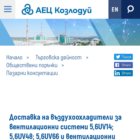
EN
Пазарни
Share
twi
Начало
Търговска дейност
Обществени поръчки
fa
social
консултации
Пазарни консултации
lin
media
Доставка на въздухоохладители за
вентилационни системи 5,6UV14;
5,6UV48; 5,6UV66 и вентилационни