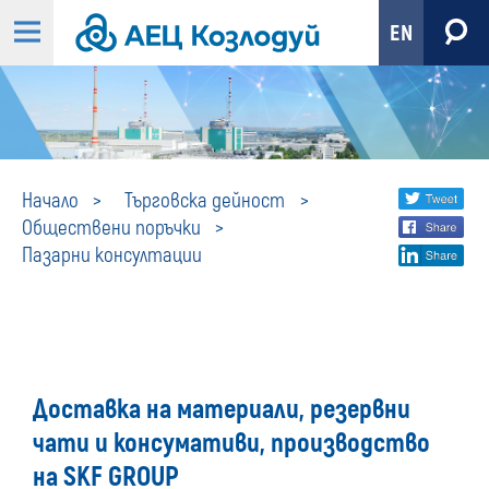
EN
Пазарни
Share
twi
Начало
Търговска дейност
Обществени поръчки
fa
social
консултации
Пазарни консултации
lin
media
Доставка на материали, резервни
чати и консумативи, производство
на SKF GROUP