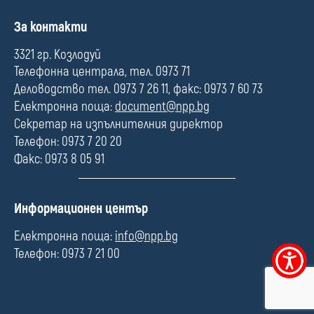
П
За контакти
о
л
3321 гр. Козлодуй
е
Телефонна централа, тел. 0973 71
Деловодство тел. 0973 7 26 11, факс: 0973 7 60 73
Електронна поща:
document@npp.bg
Секретар на изпълнителния директор
Телефон: 0973 7 20 20
Факс: 0973 8 05 91
П
Информационен център
о
л
Електронна поща:
info@npp.bg
е
Телефон: 0973 7 21 00
Меню
за
достъпно