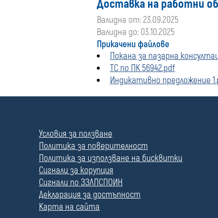
Доставка на работни об
Валидна от: 23.09.2025
Валидна до: 03.10.2025
Прикачени файлове
Покана за пазарна консултац
ТС по ПК 56942.pdf
Индикативно предложение 1.
П
о
л
Условия за ползване
е
Политика за поверителност
Политика за използване на бисквитки
Сигнали за корупция
Сигнали по ЗЗЛПСПОИН
Декларация за достъпност
Карта на сайта