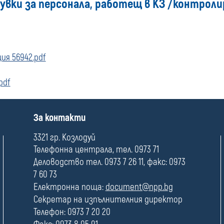
увки за персонала, работещ в КЗ /контроли
ия 56942.pdf
pdf
П
За контакти
о
л
3321 гр. Козлодуй
е
Телефонна централа, тел. 0973 71
Деловодство тел. 0973 7 26 11, факс: 0973
7 60 73
Електронна поща:
document@npp.bg
Секретар на изпълнителния директор
Телефон: 0973 7 20 20