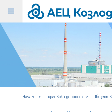
Начало
Търговска дейност
Обществе