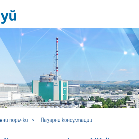
Пазарни
ни поръчки
Пазарни консултации
консултации