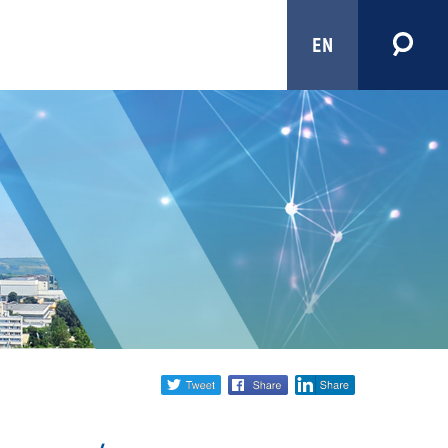
EN
Share
twitter
facebook
linkedin
social