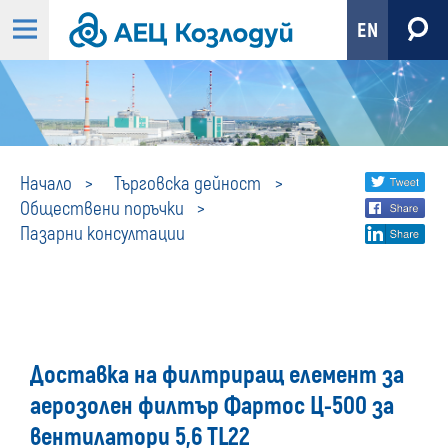
EN
Пазарни
Share
twi
Начало
Търговска дейност
Обществени поръчки
fa
social
консултации
Пазарни консултации
lin
media
Доставка на филтриращ елемент за
аерозолен филтър Фартос Ц-500 за
вентилатори 5,6 TL22