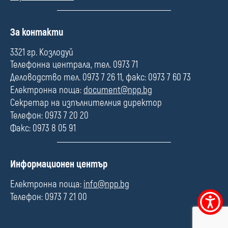
П
За контакти
о
л
3321 гр. Козлодуй
е
Телефонна централа, тел. 0973 71
Деловодство тел. 0973 7 26 11, факс: 0973 7 60 73
Електронна поща:
document@npp.bg
Секретар на изпълнителния директор
Телефон: 0973 7 20 20
Факс: 0973 8 05 91
П
Информационен център
о
л
Електронна поща:
info@npp.bg
е
Телефон: 0973 7 21 00
Меню
за
достъпно